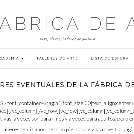
FABRICA DE 
arte, clases, talleres de pintura
ACADEMIA
TALLERES DE ARTE
LISTA DE ESPERA
RES EVENTUALES DE LA FÁBRICA D
» font_container=»tag:h1|font_size:30|text_align:center
e][/vc_column][/vc_row][vc_row][vc_column][vc_column_tex
ivas, a veces son para niños y a veces para adultos, pero 
 talleres realizamos, pero no pierdas de vista nuestra pág