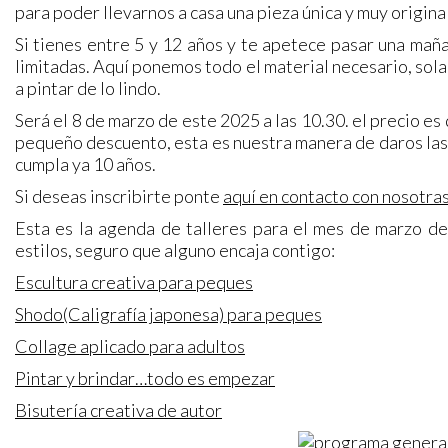
para poder llevarnos a casa una pieza única y muy origina
Si tienes entre 5 y 12 años y te apetece pasar una maña
limitadas. Aquí ponemos todo el material necesario, so
a pintar de lo lindo.
Será el 8 de marzo de este 2025 a las 10.30. el precio e
pequeño descuento, esta es nuestra manera de daros las 
cumpla ya 10 años.
Si deseas inscribirte ponte
aquí en contacto con nosotra
Esta es la agenda de talleres para el mes de marzo de
estilos, seguro que alguno encaja contigo:
Escultura creativa para peques
Shodo(Caligrafía japonesa) para peques
Collage aplicado para adultos
Pintar y brindar…todo es empezar
Bisutería creativa de autor