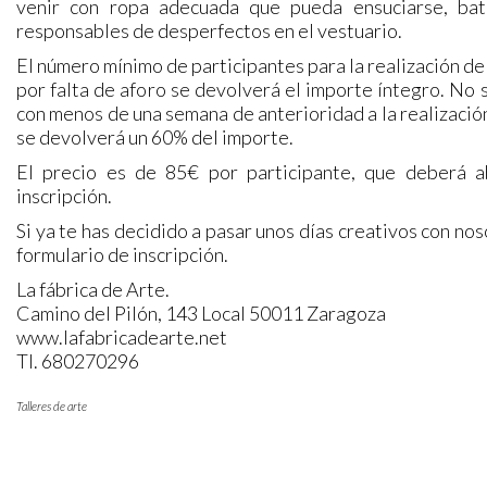
venir con ropa adecuada que pueda ensuciarse, bat
responsables de desperfectos en el vestuario.
El número mínimo de participantes para la realización del 
por falta de aforo se devolverá el importe íntegro. No
con menos de una semana de anterioridad a la realización 
se devolverá un 60% del importe.
El precio es de 85€ por participante, que deberá ab
inscripción.
Si ya te has decidido a pasar unos días creativos con 
formulario de inscripción.
La fábrica de Arte.
Camino del Pilón, 143 Local 50011 Zaragoza
www.lafabricadearte.net
Tl. 680270296
Talleres de arte