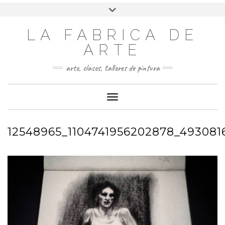
LA FABRICA DE
ARTE
arte, clases, talleres de pintura
Cambiar modo de navegación
12548965_1104741956202878_49308