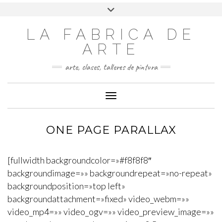
LA FABRICA DE
ARTE
arte, clases, talleres de pintura
Cambiar modo de navegación
ONE PAGE PARALLAX
[fullwidth backgroundcolor=»#f8f8f8″
backgroundimage=»» backgroundrepeat=»no-repeat»
backgroundposition=»top left»
backgroundattachment=»fixed» video_webm=»»
video_mp4=»» video_ogv=»» video_preview_image=»»