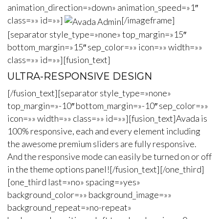
animation_direction=»down» animation_speed=»1″
class=»» id=»»]
[/imageframe]
[separator style_type=»none» top_margin=»15″
bottom_margin=»15″ sep_color=»» icon=»» width=»»
class=»» id=»»][fusion_text]
ULTRA-RESPONSIVE DESIGN
[/fusion_text][separator style_type=»none»
top_margin=»-10″ bottom_margin=»-10″ sep_color=»»
icon=»» width=»» class=»» id=»»][fusion_text]Avada is
100% responsive, each and every element including
the awesome premium sliders are fully responsive.
And the responsive mode can easily be turned on or off
in the theme options panel![/fusion_text][/one_third]
[one_third last=»no» spacing=»yes»
background_color=»» background_image=»»
background_repeat=»no-repeat»