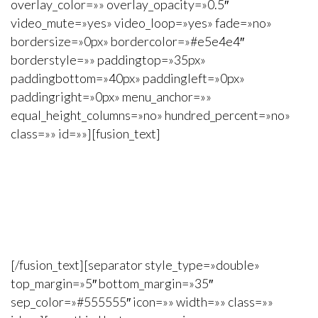
overlay_color=»» overlay_opacity=»0.5″
video_mute=»yes» video_loop=»yes» fade=»no»
bordersize=»0px» bordercolor=»#e5e4e4″
borderstyle=»» paddingtop=»35px»
paddingbottom=»40px» paddingleft=»0px»
paddingright=»0px» menu_anchor=»»
equal_height_columns=»no» hundred_percent=»no»
class=»» id=»»][fusion_text]
THOSE ARE JUST A FEW
MAIN FEATURES, THERE
ARE PLENTY MORE
[/fusion_text][separator style_type=»double»
top_margin=»5″ bottom_margin=»35″
sep_color=»#555555″ icon=»» width=»» class=»»