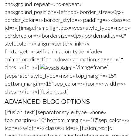
background_repeat=»no-repeat»
background_position=»left top» border_size=»0px»
border_color=»» border_style=»» padding=»» class=»»
id=»»][imageframe lightbox=»yes» style_type=»none»
bordercolor=»» bordersize=»0px» borderradius=»0″
stylecolor=»» align=»center» link=»»
linktarget=»_self» animation_type=»fade»
animation_direction=»down» animation_speed=»1″
class=»» id=»»]
[/imageframe]
[separator style_type=»none» top_margin=»15″
bottom_margin=»15″ sep_color=»» icon=»» width=»»
class=»» id=»»][fusion_text]
ADVANCED BLOG OPTIONS
[/fusion_text][separator style_type=»none»
top_margin=»-10″ bottom_margin=»-10″ sep_color=»»
icon=»» width=»» class=»» id=»»][fusion_text]6
Layouts to choose from; unlimited blog pages, custom