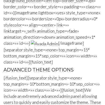
background_position=»left top» border_size=»0px»
border_color=»» border_style=»» padding=»» class=»»
id=»»][imageframe lightbox=»yes» style_type=»none»
bordercolor=»» bordersize=»0px» borderradius=»0″
stylecolor=»» align=»center» link=»»
linktarget=»_self» animation_type=»fade»
animation_direction=»down» animation_speed=»1″
class=»» id=»»]
[/imageframe]
[separator style_type=»none» top_margin=»15″
bottom_margin=»15″ sep_color=»» icon=»» width=»»
class=»» id=»»][fusion_text]
ADVANCED THEME OPTIONS
[/fusion_text][separator style_type=»none»
top_margin=»-10″ bottom_margin=»-10″ sep_color=»»
icon=»» width=»» class=»» id=»»][fusion_text]We
include an extremely advanced admin panel allowing
users to quickly and easily customize the theme. These