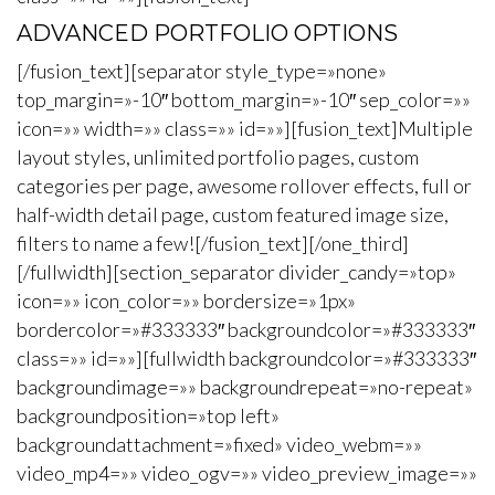
ADVANCED PORTFOLIO OPTIONS
[/fusion_text][separator style_type=»none»
top_margin=»-10″ bottom_margin=»-10″ sep_color=»»
icon=»» width=»» class=»» id=»»][fusion_text]Multiple
layout styles, unlimited portfolio pages, custom
categories per page, awesome rollover effects, full or
half-width detail page, custom featured image size,
filters to name a few![/fusion_text][/one_third]
[/fullwidth][section_separator divider_candy=»top»
icon=»» icon_color=»» bordersize=»1px»
bordercolor=»#333333″ backgroundcolor=»#333333″
class=»» id=»»][fullwidth backgroundcolor=»#333333″
backgroundimage=»» backgroundrepeat=»no-repeat»
backgroundposition=»top left»
backgroundattachment=»fixed» video_webm=»»
video_mp4=»» video_ogv=»» video_preview_image=»»