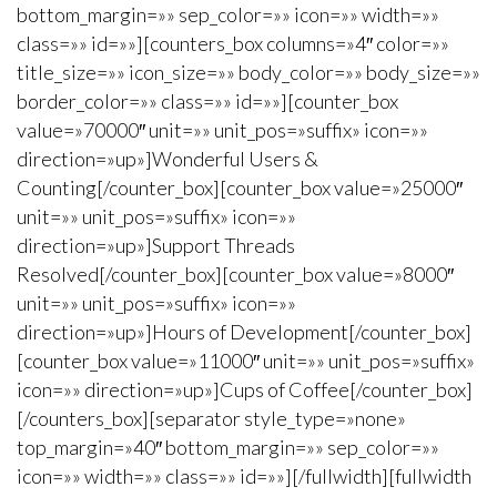
bottom_margin=»» sep_color=»» icon=»» width=»»
class=»» id=»»][counters_box columns=»4″ color=»»
title_size=»» icon_size=»» body_color=»» body_size=»»
border_color=»» class=»» id=»»][counter_box
value=»70000″ unit=»» unit_pos=»suffix» icon=»»
direction=»up»]Wonderful Users &
Counting[/counter_box][counter_box value=»25000″
unit=»» unit_pos=»suffix» icon=»»
direction=»up»]Support Threads
Resolved[/counter_box][counter_box value=»8000″
unit=»» unit_pos=»suffix» icon=»»
direction=»up»]Hours of Development[/counter_box]
[counter_box value=»11000″ unit=»» unit_pos=»suffix»
icon=»» direction=»up»]Cups of Coffee[/counter_box]
[/counters_box][separator style_type=»none»
top_margin=»40″ bottom_margin=»» sep_color=»»
icon=»» width=»» class=»» id=»»][/fullwidth][fullwidth