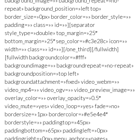
background_image=»» background_repeat=»no-
repeat» background_position=»left top»
border_size=»0px» border_color=»» border_style=»»
padding=»» class=»» id=»»][separator
style_type=»double» top_margin=»25″
bottom_margin=»25″ sep_color=»#c3e28c» icon=»»
width=»» class=»» id=»»][/one_third][/fullwidth]
[fullwidth backgroundcolor=»#fff»
backgroundimage=»» backgroundrepeat=»no-repeat»
backgroundposition=»top left»
backgroundattachment=»fixed» video_webm=»»
video_mp4=»» video_ogv=»» video_preview_image=»»
overlay_color=»» overlay_opacity=»0.5″
video_mute=»yes» video_loop=»yes» fade=»no»
bordersize=»1px» bordercolor=»#e5e4e4″
borderstyle=»» paddingtop=»45px»
paddingbottom=»65px» paddingleft=»0px»
paddingright=»0px» menu_anchor=»pages»