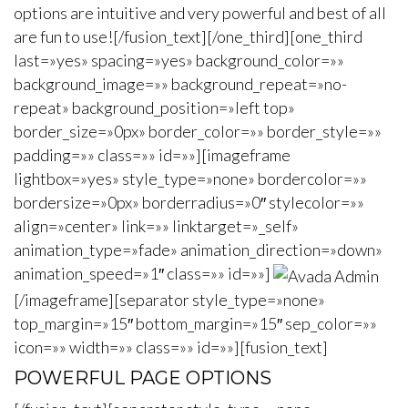
options are intuitive and very powerful and best of all
are fun to use![/fusion_text][/one_third][one_third
last=»yes» spacing=»yes» background_color=»»
background_image=»» background_repeat=»no-
repeat» background_position=»left top»
border_size=»0px» border_color=»» border_style=»»
padding=»» class=»» id=»»][imageframe
lightbox=»yes» style_type=»none» bordercolor=»»
bordersize=»0px» borderradius=»0″ stylecolor=»»
align=»center» link=»» linktarget=»_self»
animation_type=»fade» animation_direction=»down»
animation_speed=»1″ class=»» id=»»]
[/imageframe][separator style_type=»none»
top_margin=»15″ bottom_margin=»15″ sep_color=»»
icon=»» width=»» class=»» id=»»][fusion_text]
POWERFUL PAGE OPTIONS