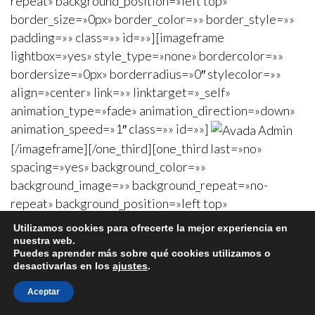
repeat» background_position=»left top»
border_size=»0px» border_color=»» border_style=»»
padding=»» class=»» id=»»][imageframe
lightbox=»yes» style_type=»none» bordercolor=»»
bordersize=»0px» borderradius=»0″ stylecolor=»»
align=»center» link=»» linktarget=»_self»
animation_type=»fade» animation_direction=»down»
animation_speed=»1″ class=»» id=»»]
[/imageframe][/one_third][one_third last=»no»
spacing=»yes» background_color=»»
background_image=»» background_repeat=»no-
repeat» background_position=»left top»
border_size=»0px» border_color=»» border_style=»»
Utilizamos cookies para ofrecerte la mejor experiencia en
padding=»» class=»» id=»»][imageframe
nuestra web.
Puedes aprender más sobre qué cookies utilizamos o
lightbox=»yes» style_type=»none» bordercolor=»»
desactivarlas en los
ajustes
.
bordersize=»0px» borderradius=»0″ stylecolor=»»
Aceptar
align=»center» link=»» linktarget=»_self»
animation_type=»fade» animation_direction=»down»