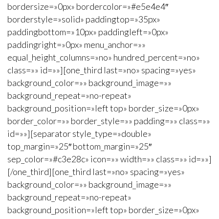
bordersize=»0px» bordercolor=»#e5e4e4″
borderstyle=»solid» paddingtop=»35px»
paddingbottom=»10px» paddingleft=»0px»
paddingright=»0px» menu_anchor=»»
equal_height_columns=»no» hundred_percent=»no»
class=»» id=»»][one_third last=»no» spacing=»yes»
background_color=»» background_image=»»
background_repeat=»no-repeat»
background_position=»left top» border_size=»0px»
border_color=»» border_style=»» padding=»» class=»»
id=»»][separator style_type=»double»
top_margin=»25″ bottom_margin=»25″
sep_color=»#c3e28c» icon=»» width=»» class=»» id=»»]
[/one_third][one_third last=»no» spacing=»yes»
background_color=»» background_image=»»
background_repeat=»no-repeat»
background_position=»left top» border_size=»0px»