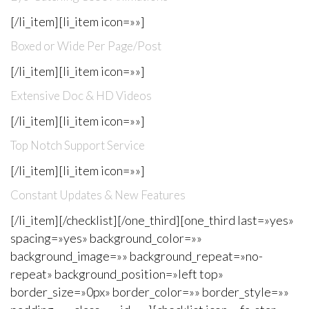
[/li_item][li_item icon=»»]
Boxed or Wide Per Page/Post
[/li_item][li_item icon=»»]
Extensive Doc & HD Videos
[/li_item][li_item icon=»»]
Top Notch Support Service
[/li_item][li_item icon=»»]
Constant Updates & New Features
[/li_item][/checklist][/one_third][one_third last=»yes»
spacing=»yes» background_color=»»
background_image=»» background_repeat=»no-
repeat» background_position=»left top»
border_size=»0px» border_color=»» border_style=»»