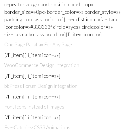
repeat» background_position=»left top»
border_size=»0px» border_color=»» border_style=»»
padding=»» class=»» id=»»][checklist icon=»fa-star»
iconcolor=»#333333″ circle=»yes» circlecolor=»»
size=»small» class=»» id=»»][li_item icon=»»]
One Page Parallax For Any Page
[/li_item][li_item icon=»»]
WooCommerce Design Integration
[/li_item][li_item icon=»»]
bbPress Forum Design Integration
[/li_item][li_item icon=»»]
Font Icons Instead of Images
[/li_item][li_item icon=»»]
Eye-Catching CSS3 Animations