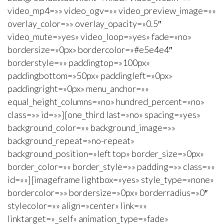
video_mp4=»» video_ogv=»» video_preview_image=»»
overlay_color=»» overlay_opacity=»0.5″
video_mute=»yes» video_loop=»yes» fade=»no»
bordersize=»0px» bordercolor=»#e5e4e4″
borderstyle=»» paddingtop=»100px»
paddingbottom=»50px» paddingleft=»0px»
paddingright=»0px» menu_anchor=»»
equal_height_columns=»no» hundred_percent=»no»
class=»» id=»»][one_third last=»no» spacing=»yes»
background_color=»» background_image=»»
background_repeat=»no-repeat»
background_position=»left top» border_size=»0px»
border_color=»» border_style=»» padding=»» class=»»
id=»»][imageframe lightbox=»yes» style_type=»none»
bordercolor=»» bordersize=»0px» borderradius=»0″
stylecolor=»» align=»center» link=»»
linktarget=»_self» animation_type=»fade»