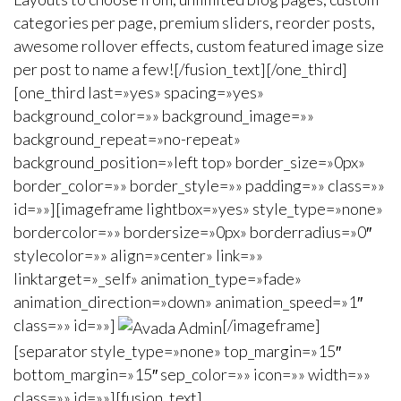
categories per page, premium sliders, reorder posts,
awesome rollover effects, custom featured image size
per post to name a few![/fusion_text][/one_third]
[one_third last=»yes» spacing=»yes»
background_color=»» background_image=»»
background_repeat=»no-repeat»
background_position=»left top» border_size=»0px»
border_color=»» border_style=»» padding=»» class=»»
id=»»][imageframe lightbox=»yes» style_type=»none»
bordercolor=»» bordersize=»0px» borderradius=»0″
stylecolor=»» align=»center» link=»»
linktarget=»_self» animation_type=»fade»
animation_direction=»down» animation_speed=»1″
class=»» id=»»]
[/imageframe]
[separator style_type=»none» top_margin=»15″
bottom_margin=»15″ sep_color=»» icon=»» width=»»
class=»» id=»»][fusion_text]