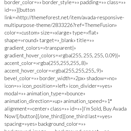
border_color=»» border_style=»» padding=»» class=»»
id=»»][button
link=»http://themeforest.net/item/avada-responsive-
multipurpose-theme/2833226?ref=ThemeFusion»
color=»custom» size=»xlarge» type=»flat»
shape=»round» target=»_blank» title=»»
gradient_colors=»transparent|»
gradient_hover_colors=»rgba(255, 255, 255, 0.09)|»
accent_color=»rgba(255,255,255,.8)»
accent_hover_color=»rgba(255,255,255,.9)»
bevel_color=»» border_width=»2px» shadow=»no»
icon=»» icon_position=»left» icon_divider=»yes»
modal=»» animation_type=»bounce»
animation_direction=»up» animation_speed=»1″
alignment=»center» class=»» id=»»]I’m Sold, Buy Avada
Now![/button][/one_third][one_third last=»yes»
spacing=»yes» background_color=»»