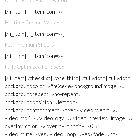
Unlimited Sidebar Creation
[/li_item][li_item icon=»»]
Multiple Custom Widgets
[/li_item][li_item icon=»»]
Four Premium Sliders
[/li_item][li_item icon=»»]
Fully Optimized For Speed
[/li_item][/checklist][/one_third][/fullwidth][fullwidth
backgroundcolor=»#a0ce4e» backgroundimage=»»
backgroundrepeat=»no-repeat»
backgroundposition=»left top»
backgroundattachment=»fixed» video_webm=»»
video_mp4=»» video_ogv=»» video_preview_image=»»
overlay_color=»» overlay_opacity=»0.5″
video_mute=»yes» video_loop=»yes» fade=»no»