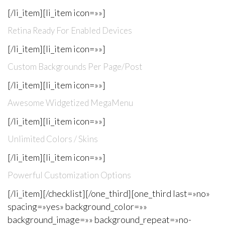
[/li_item][li_item icon=»»]
Retina Ready For Enabled Devices
[/li_item][li_item icon=»»]
Custom Backgrounds Per Page/Post
[/li_item][li_item icon=»»]
Awesome Widgetized MegaMenu
[/li_item][li_item icon=»»]
Unlimited Colors / Skins
[/li_item][li_item icon=»»]
Powerful Customization Options
[/li_item][/checklist][/one_third][one_third last=»no»
spacing=»yes» background_color=»»
background_image=»» background_repeat=»no-