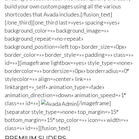
build your own custom pages using all the various
shortcodes that Avada includes.[/fusion_text]
[/one_third][one_third last=»yes» spacing=»yes»
background_color=»» background_image=»»
background_repeat=»no-repeat»
background_position=»left top» border_size=»0px»
border_color=»» border_style=»» padding=»» class=»»
id=»»][imageframe lightbox=»yes» style_type=»none»
bordercolor=»» bordersize=»0px» borderradius=»0″
stylecolor=»» align=»center» link=»»
linktarget=»_self» animation_type=»fade»
animation_direction=»down» animation_speed=»1″
class=»» id=»»]
[/imageframe]
[separator style_type=»none» top_margin=»15″
bottom_margin=»15″ sep_color=»» icon=»» width=»»
class=»» id=»»][fusion_text]
PREMIUM SLIDERS