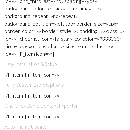
id=»»][one_third last=»no» spacing=»yes»
background_color=»» background_image=»»
background_repeat=»no-repeat»
background_position=»left top» border_size=»0px»
border_color=»» border_style=»» padding=»» class=»»
id=»»][checklist icon=»fa-star» iconcolor=»#333333″
circle=»yes» circlecolor=»» size=»small» class=»»
id=»»][li_item icon=»»]
Easy Installation & Setup
[/li_item][li_item icon=»»]
Fully Customizable Options
[/li_item][li_item icon=»»]
One Click Demo Content Importer
[/li_item][li_item icon=»»]
Auto Theme Updater