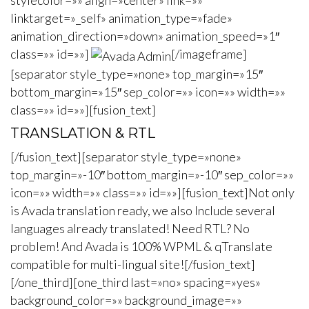
stylecolor=»» align=»center» link=»»
linktarget=»_self» animation_type=»fade»
animation_direction=»down» animation_speed=»1″
class=»» id=»»]
[/imageframe]
[separator style_type=»none» top_margin=»15″
bottom_margin=»15″ sep_color=»» icon=»» width=»»
class=»» id=»»][fusion_text]
TRANSLATION & RTL
[/fusion_text][separator style_type=»none»
top_margin=»-10″ bottom_margin=»-10″ sep_color=»»
icon=»» width=»» class=»» id=»»][fusion_text]Not only
is Avada translation ready, we also Include several
languages already translated! Need RTL? No
problem! And Avada is 100% WPML & qTranslate
compatible for multi-lingual site![/fusion_text]
[/one_third][one_third last=»no» spacing=»yes»
background_color=»» background_image=»»