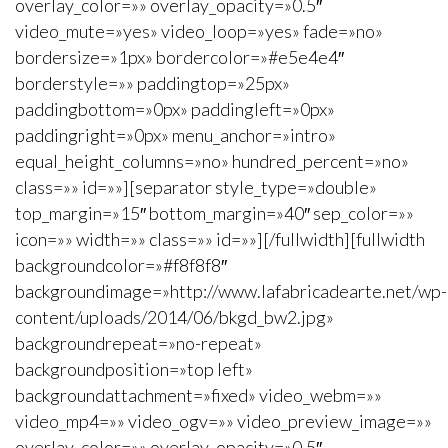
overlay_color=»» overlay_opacity=»0.5″
video_mute=»yes» video_loop=»yes» fade=»no»
bordersize=»1px» bordercolor=»#e5e4e4″
borderstyle=»» paddingtop=»25px»
paddingbottom=»0px» paddingleft=»0px»
paddingright=»0px» menu_anchor=»intro»
equal_height_columns=»no» hundred_percent=»no»
class=»» id=»»][separator style_type=»double»
top_margin=»15″ bottom_margin=»40″ sep_color=»»
icon=»» width=»» class=»» id=»»][/fullwidth][fullwidth
backgroundcolor=»#f8f8f8″
backgroundimage=»http://www.lafabricadearte.net/wp-
content/uploads/2014/06/bkgd_bw2.jpg»
backgroundrepeat=»no-repeat»
backgroundposition=»top left»
backgroundattachment=»fixed» video_webm=»»
video_mp4=»» video_ogv=»» video_preview_image=»»
overlay_color=»» overlay_opacity=»0.5″