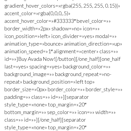
gradient_hover_colors=»rgba(255, 255, 255, 0.15)|»
accent_color=»rgba(0,0,0,.5)»
accent_hover_color=»#333333″ bevel_color=»»
border_width=»2px» shadow=»no» icon=»»
icon_position=»left» icon_divider=»yes» modal=»»
animation_type=»bounce» animation_direction=»up»
animation_speed=»1″ alignment=»center» class=»»
id=»»]Buy Avada Now![/button][/one_half][one_half
last=»yes» spacing=»yes» background_color=»»
background_image=»» background_repeat=»no-
repeat» background_position=»left top»
border_size=»0px» border_color=»» border_style=»»
padding=»» class=»» id=»»][separator
style_type=»none» top_margin=»20″
bottom_margin=»» sep_color=»» icon=»» width=»»
class=»» id=»»][/one_half][separator
style_type=»none» top_margin=»20″