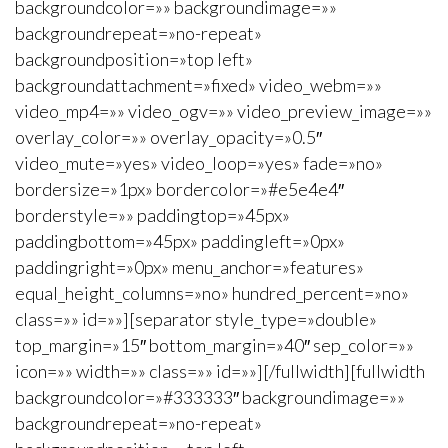
backgroundcolor=»» backgroundimage=»»
backgroundrepeat=»no-repeat»
backgroundposition=»top left»
backgroundattachment=»fixed» video_webm=»»
video_mp4=»» video_ogv=»» video_preview_image=»»
overlay_color=»» overlay_opacity=»0.5″
video_mute=»yes» video_loop=»yes» fade=»no»
bordersize=»1px» bordercolor=»#e5e4e4″
borderstyle=»» paddingtop=»45px»
paddingbottom=»45px» paddingleft=»0px»
paddingright=»0px» menu_anchor=»features»
equal_height_columns=»no» hundred_percent=»no»
class=»» id=»»][separator style_type=»double»
top_margin=»15″ bottom_margin=»40″ sep_color=»»
icon=»» width=»» class=»» id=»»][/fullwidth][fullwidth
backgroundcolor=»#333333″ backgroundimage=»»
backgroundrepeat=»no-repeat»