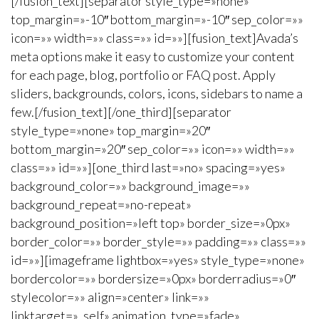
[/fusion_text][separator style_type=»none»
top_margin=»-10″ bottom_margin=»-10″ sep_color=»»
icon=»» width=»» class=»» id=»»][fusion_text]Avada’s
meta options make it easy to customize your content
for each page, blog, portfolio or FAQ post. Apply
sliders, backgrounds, colors, icons, sidebars to name a
few.[/fusion_text][/one_third][separator
style_type=»none» top_margin=»20″
bottom_margin=»20″ sep_color=»» icon=»» width=»»
class=»» id=»»][one_third last=»no» spacing=»yes»
background_color=»» background_image=»»
background_repeat=»no-repeat»
background_position=»left top» border_size=»0px»
border_color=»» border_style=»» padding=»» class=»»
id=»»][imageframe lightbox=»yes» style_type=»none»
bordercolor=»» bordersize=»0px» borderradius=»0″
stylecolor=»» align=»center» link=»»
linktarget=»_self» animation_type=»fade»