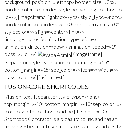
background_position=»left top» border_size=»0px»
border_color=»» border_style=»» padding=»» class=»»
id=»»][imageframe lightbox=»yes» style_type=»none»
bordercolor=»» bordersize=»0px» borderradius=»0″
stylecolor=»» align=»center» link=»»
linktarget=»_self» animation_type=»fade»
animation_direction=»down» animation_speed=»1″
class=»» id=»»]
[/imageframe]
[separator style_type=»none» top_margin=»15″
bottom_margin=»15″ sep_color=»» icon=»» width=»»
class=»» id=»»][fusion_text]
FUSION-CORE SHORTCODES
[/fusion_text][separator style_type=»none»
top_margin=»-10″ bottom_margin=»-10″ sep_color=»»
icon=»» width=»» class=»» id=»»][fusion_text]Our
Shortcode Generator is a pleasure to use and has an
amazingly beautiful user interface! Quickly and easily