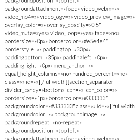
backgroundposition=»top left»
backgroundattachment=»fixed» video_webm=»»
video_mp4=»» video_ogv=»» video_preview_image=»»
overlay_color=»» overlay_opacity=»0.5″
video_mute=»yes» video_loop=»yes» fade=»no»
bordersize=»0px» bordercolor=»#e5e4e4″
borderstyle=»» paddingtop=»30px»
paddingbottom=»35px» paddingleft=»0px»
paddingright=»0px» menu_anchor=»»
equal_height_columns=»no» hundred_percent=»no»
class=»» id=»»][/fullwidth][section_separator
divider_candy=»bottom» icon=»» icon_color=»»
bordersize=»1px» bordercolor=»#333333″
backgroundcolor=»#333333″ class=»» id=»»][fullwidth
backgroundcolor=»» backgroundimage=»»
backgroundrepeat=»no-repeat»
backgroundposition=»top left»
backgroundattachment=»fixed» video_webm=»»