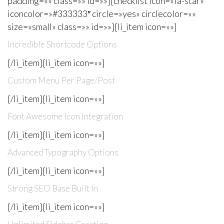
padding=»» class=»» id=»»][checklist icon=»fa-star»
iconcolor=»#333333″ circle=»yes» circlecolor=»»
size=»small» class=»» id=»»][li_item icon=»»]
Incredible Shortcode Options
[/li_item][li_item icon=»»]
Custom Menu Per Page/Post
[/li_item][li_item icon=»»]
Font Awesome Icon Integration
[/li_item][li_item icon=»»]
Advanced Typography Options
[/li_item][li_item icon=»»]
Strong SEO Base Built In
[/li_item][li_item icon=»»]