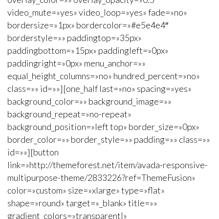
video_mute=»yes» video_loop=»yes» fade=»no»
bordersize=»1px» bordercolor=»#e5e4e4″
borderstyle=»» paddingtop=»35px»
paddingbottom=»15px» paddingleft=»0px»
paddingright=»0px» menu_anchor=»»
equal_height_columns=»no» hundred_percent=»no»
class=»» id=»»][one_half last=»no» spacing=»yes»
background_color=»» background_image=»»
background_repeat=»no-repeat»
background_position=»left top» border_size=»0px»
border_color=»» border_style=»» padding=»» class=»»
id=»»][button
link=»http://themeforest.net/item/avada-responsive-
multipurpose-theme/2833226?ref=ThemeFusion»
color=»custom» size=»xlarge» type=»flat»
shape=»round» target=»_blank» title=»»
gradient_colors=»transparent|»