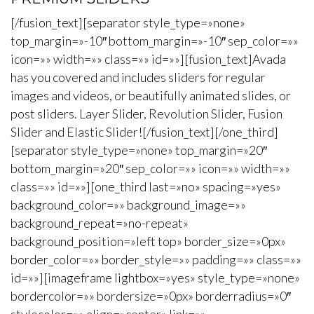
[/fusion_text][separator style_type=»none»
top_margin=»-10″ bottom_margin=»-10″ sep_color=»»
icon=»» width=»» class=»» id=»»][fusion_text]Avada
has you covered and includes sliders for regular
images and videos, or beautifully animated slides, or
post sliders. Layer Slider, Revolution Slider, Fusion
Slider and Elastic Slider![/fusion_text][/one_third]
[separator style_type=»none» top_margin=»20″
bottom_margin=»20″ sep_color=»» icon=»» width=»»
class=»» id=»»][one_third last=»no» spacing=»yes»
background_color=»» background_image=»»
background_repeat=»no-repeat»
background_position=»left top» border_size=»0px»
border_color=»» border_style=»» padding=»» class=»»
id=»»][imageframe lightbox=»yes» style_type=»none»
bordercolor=»» bordersize=»0px» borderradius=»0″