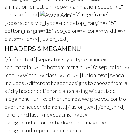
animation_direction=»down» animation_speed=»1″
class=»» id=»»]
[/imageframe]
[separator style_type=»none» top_margin=»15″
bottom_margin=»15″ sep_color=»» icon=»» width=»»
class=»» id=»»][fusion_text]
HEADERS & MEGAMENU
[/fusion_text][separator style_type=»none»
top_margin=»-10″ bottom_margin=»-10″ sep_color=»»
icon=»» width=»» class=»» id=»»][fusion_text]Avada
includes 5 different header designs to choose from, a
sticky header option and an amazing widgetized
megamenu! Unlike other themes, we give you control
over the header elements.[/fusion_text][/one_third]
[one_third last=»no» spacing=»yes»
background_color=»» background_image=»»
background_repeat=»no-repeat»