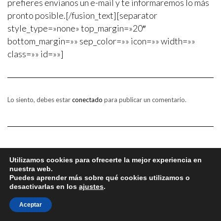
prefieres envianos un e-mail y te informaremos lo más
pronto posible.[/fusion_text][separator
style_type=»none» top_margin=»20″
bottom_margin=»» sep_color=»» icon=»» width=»»
class=»» id=»»]
Lo siento, debes estar
conectado
para publicar un comentario.
Utilizamos cookies para ofrecerte la mejor experiencia en
Copyright © 2025 www.lafabricadearte.net
nuestra web.
Puedes aprender más sobre qué cookies utilizamos o
desactivarlas en los
ajustes
.
Aceptar